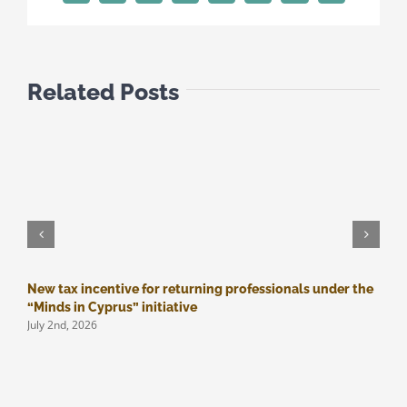
Κύπρου
και
ΗΠΑ
Related Posts
New tax incentive for returning professionals under the
M
J
“Minds in Cyprus” initiative
July 2nd, 2026