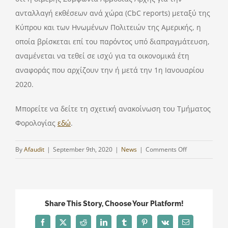
ανταλλαγή εκθέσεων ανά χώρα (CbC reports) μεταξύ της
Κύπρου και των Ηνωμένων Πολιτειών της Αμερικής, η
οποία βρίσκεται επί του παρόντος υπό διαπραγμάτευση,
αναμένεται να τεθεί σε ισχύ για τα οικονομικά έτη
αναφοράς που αρχίζουν την ή μετά την 1η Ιανουαρίου
2020.
Μπορείτε να δείτε τη σχετική ανακοίνωση του Τμήματος
Φορολογίας
εδώ
.
on
By
Afaudit
|
September 9th, 2020
|
News
|
Comments Off
Διευκρινίσεις
για
την
διμερή
Share This Story, Choose Your Platform!
Συμφωνία
μεταξύ
Facebook
Twitter
Reddit
LinkedIn
Tumblr
Pinterest
Vk
Email